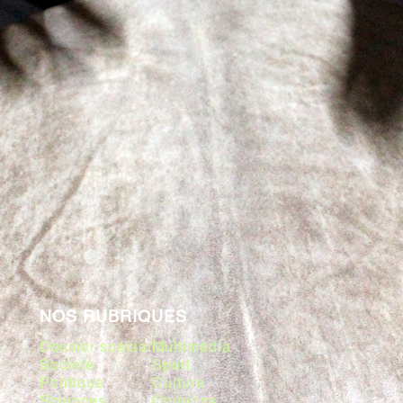
NOS RUBRIQUES
Dossier spécial
Multimédia
Société
Sport
Politique
Culture
Sciences
Opinions