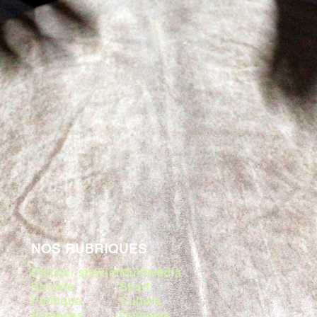
NOS RUBRIQUES
Dossier spécial
Multimédia
Société
Sport
Politique
Culture
Sciences
Opinions