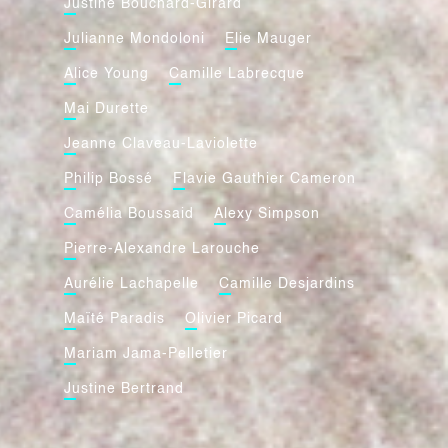
Justine Bouchard-Girard
Julianne Mondoloni
Elie Mauger
Alice Young
Camille Labrecque
Mai Durette
Jeanne Claveau-Laviolette
Philip Bossé
Flavie Gauthier Cameron
Camélia Boussaid
Alexy Simpson
Pierre-Alexandre Larouche
Aurélie Lachapelle
Camille Desjardins
Maïté Paradis
Olivier Picard
Mariam Jama-Pelletier
Justine Bertrand