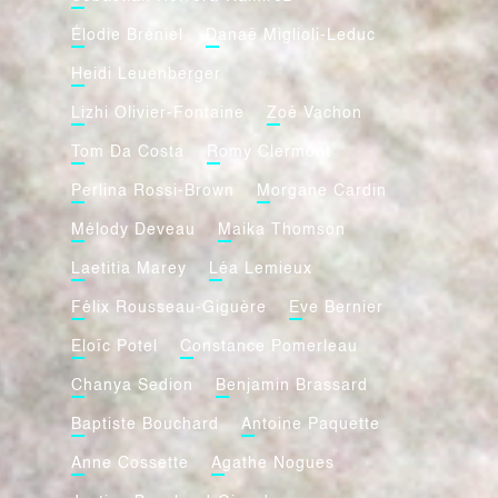
Élodie Bréniel
Danaë Miglioli-Leduc
Heidi Leuenberger
Lizhi Olivier-Fontaine
Zoé Vachon
Tom Da Costa
Romy Clermont
Perlina Rossi-Brown
Morgane Cardin
Mélody Deveau
Maika Thomson
Laetitia Marey
Léa Lemieux
Félix Rousseau-Giguère
Eve Bernier
Eloïc Potel
Constance Pomerleau
Chanya Sedion
Benjamin Brassard
Baptiste Bouchard
Antoine Paquette
Anne Cossette
Agathe Nogues