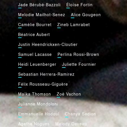
Jade Bérubé-Bazzoli
Éloïse Fortin
Melodie Mailhot-Senez
Alice Gougeon
Camélie Bourret
Zineb Lamrabet
Béatrice Aubert
Justin Heendrickxen-Cloutier
Samuel Lacasse
Perlina Rossi-Brown
Heidi Leuenberger
Juliette Fournier
Sebastian Herrera-Ramirez
Félix Rousseau-Giguère
Maïka Thomson
Zoé Vachon
Julianne Mondoloni
Emmanuelle Hodoul
Chanya Sedion
Agathe Nogues
Mélody Deveau