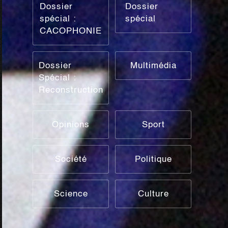
Dossier
Dossier
spécial :
spécial
CACOPHONIE
Dossier
Multimédia
Spécial :
Reconstruction
Opinions
Sport
Société
Politique
Science
Culture