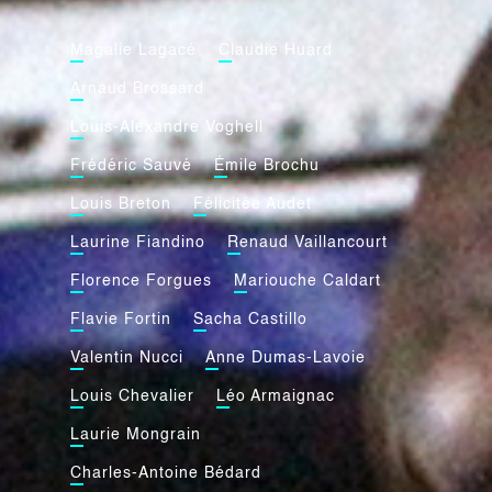
Magalie Lagacé
Claudie Huard
Arnaud Brossard
Louis-Alexandre Voghell
Frédéric Sauvé
Émile Brochu
Louis Breton
Félicitée Audet
Laurine Fiandino
Renaud Vaillancourt
Florence Forgues
Mariouche Caldart
Flavie Fortin
Sacha Castillo
Valentin Nucci
Anne Dumas-Lavoie
Louis Chevalier
Léo Armaignac
Laurie Mongrain
Charles-Antoine Bédard