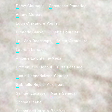
Romy Clermont
Constance Pomerleau
Ariane Moreau
Louis-Alexandre Voghell
Frédéric Sauvé
Juliette Fournier
Lou-Ann Dechamps
Arthur Chouinard
Laurent Larose
Antoine Lafontaine-Mesa
Emmanuelle Hodoul
Élise Lécaudé
Justin Heendrickxen-Cloutier
Gabrielle Bujold-Martineau
Samuel Lacasse
Marie Senécal
Thomas Isabel
Sebastian Herrera-Ramirez