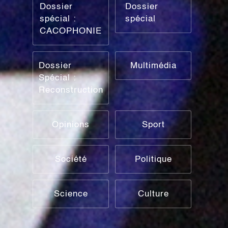
Dossier
Dossier
spécial :
spécial
CACOPHONIE
Dossier
Multimédia
Spécial :
Reconstruction
Opinions
Sport
Société
Politique
Science
Culture