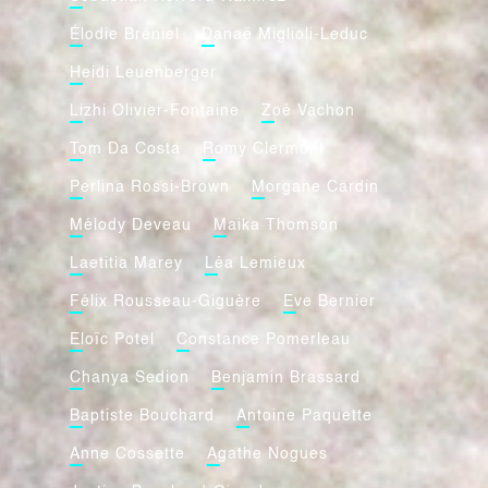
Élodie Bréniel
Danaë Miglioli-Leduc
Heidi Leuenberger
Lizhi Olivier-Fontaine
Zoé Vachon
Tom Da Costa
Romy Clermont
Perlina Rossi-Brown
Morgane Cardin
Mélody Deveau
Maika Thomson
Laetitia Marey
Léa Lemieux
Félix Rousseau-Giguère
Eve Bernier
Eloïc Potel
Constance Pomerleau
Chanya Sedion
Benjamin Brassard
Baptiste Bouchard
Antoine Paquette
Anne Cossette
Agathe Nogues