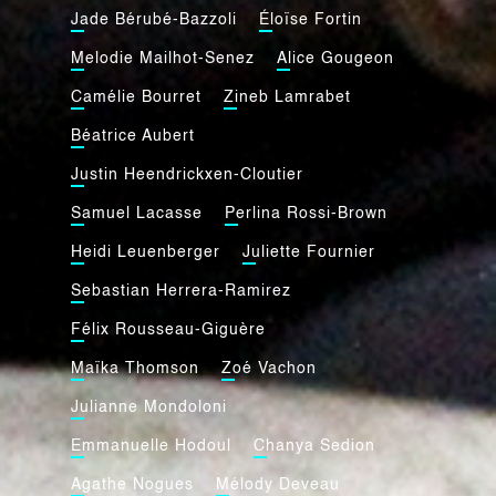
Jade Bérubé-Bazzoli
Éloïse Fortin
Melodie Mailhot-Senez
Alice Gougeon
Camélie Bourret
Zineb Lamrabet
Béatrice Aubert
Justin Heendrickxen-Cloutier
Samuel Lacasse
Perlina Rossi-Brown
Heidi Leuenberger
Juliette Fournier
Sebastian Herrera-Ramirez
Félix Rousseau-Giguère
Maïka Thomson
Zoé Vachon
Julianne Mondoloni
Emmanuelle Hodoul
Chanya Sedion
Agathe Nogues
Mélody Deveau