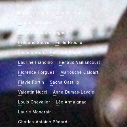
Magalie Lagacé
Claudie Huard
Arnaud Brossard
Louis-Alexandre Voghell
Frédéric Sauvé
Émile Brochu
Louis Breton
Félicitée Audet
Laurine Fiandino
Renaud Vaillancourt
Florence Forgues
Mariouche Caldart
Flavie Fortin
Sacha Castillo
Valentin Nucci
Anne Dumas-Lavoie
Louis Chevalier
Léo Armaignac
Laurie Mongrain
Charles-Antoine Bédard