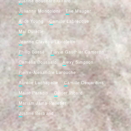
Justine Bouchard-Girard
Julianne Mondoloni
Elie Mauger
Alice Young
Camille Labrecque
Mai Durette
Jeanne Claveau-Laviolette
Philip Bossé
Flavie Gauthier Cameron
Camélia Boussaid
Alexy Simpson
Pierre-Alexandre Larouche
Aurélie Lachapelle
Camille Desjardins
Maïté Paradis
Olivier Picard
Mariam Jama-Pelletier
Justine Bertrand