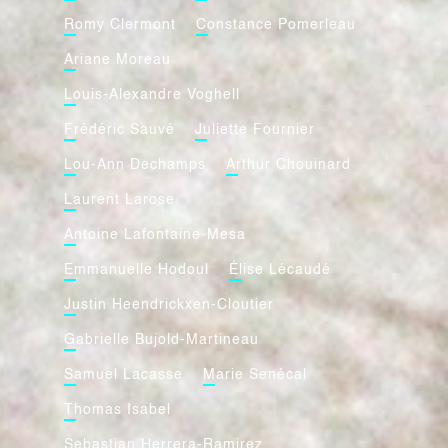
Romy Clermont
Constance Pomerleau
Ariane Moreau
Louis-Alexandre Voghell
Frédéric Sauvé
Juliette Fournier
Lou-Ann Dechamps
Arthur Chouinard
Laurent Larose
Antoine Lafontaine-Mesa
Emmanuelle Hodoul
Élise Lécaudé
Justin Heendrickxen-Cloutier
Gabrielle Bujold-Martineau
Samuel Lacasse
Marie Senécal
Thomas Isabel
Sebastian Herrera-Ramirez