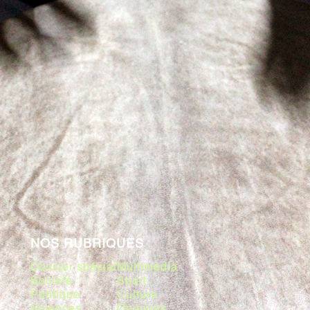
NOS RUBRIQUES
Dossier spécial
Multimédia
Société
Sport
Politique
Culture
Sciences
Opinions