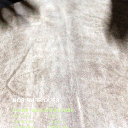
NOS RUBRIQUES
Dossier spécial
Multimédia
Société
Sport
Politique
Culture
Sciences
Opinions