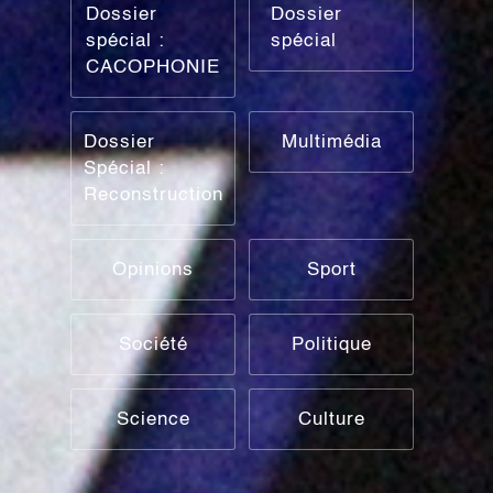
Dossier
Dossier
spécial :
spécial
CACOPHONIE
Dossier
Multimédia
Spécial :
Reconstruction
Opinions
Sport
Société
Politique
Science
Culture