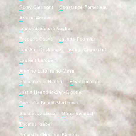
Romy Clermont
Constance Pomerleau
Ariane Moreau
Louis-Alexandre Voghell
Frédéric Sauvé
Juliette Fournier
Lou-Ann Dechamps
Arthur Chouinard
Laurent Larose
Antoine Lafontaine-Mesa
Emmanuelle Hodoul
Élise Lécaudé
Justin Heendrickxen-Cloutier
Gabrielle Bujold-Martineau
Samuel Lacasse
Marie Senécal
Thomas Isabel
Sebastian Herrera-Ramirez