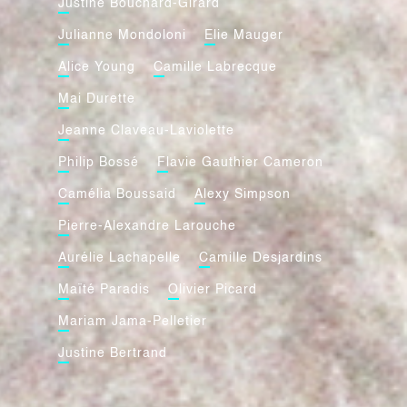
Justine Bouchard-Girard
Julianne Mondoloni
Elie Mauger
Alice Young
Camille Labrecque
Mai Durette
Jeanne Claveau-Laviolette
Philip Bossé
Flavie Gauthier Cameron
Camélia Boussaid
Alexy Simpson
Pierre-Alexandre Larouche
Aurélie Lachapelle
Camille Desjardins
Maïté Paradis
Olivier Picard
Mariam Jama-Pelletier
Justine Bertrand