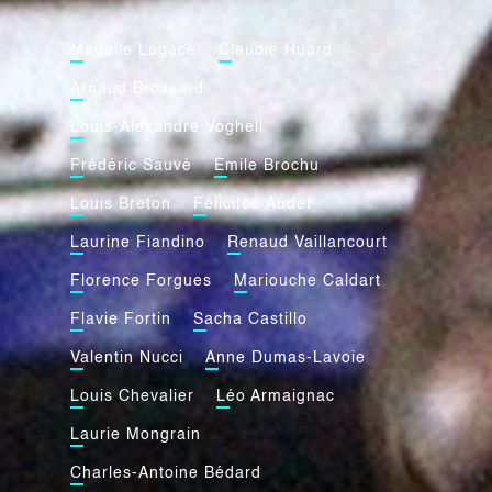
Magalie Lagacé
Claudie Huard
Arnaud Brossard
Louis-Alexandre Voghell
Frédéric Sauvé
Émile Brochu
Louis Breton
Félicitée Audet
Laurine Fiandino
Renaud Vaillancourt
Florence Forgues
Mariouche Caldart
Flavie Fortin
Sacha Castillo
Valentin Nucci
Anne Dumas-Lavoie
Louis Chevalier
Léo Armaignac
Laurie Mongrain
Charles-Antoine Bédard