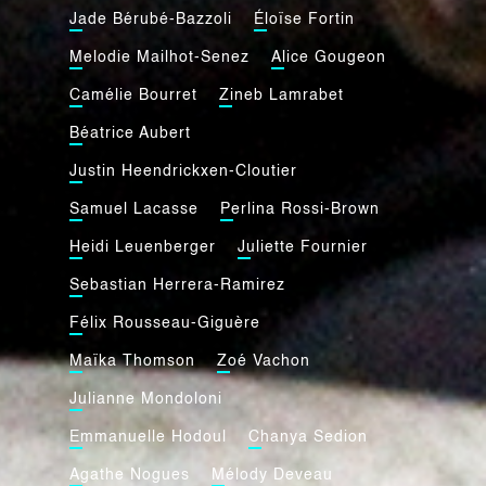
Jade Bérubé-Bazzoli
Éloïse Fortin
Melodie Mailhot-Senez
Alice Gougeon
Camélie Bourret
Zineb Lamrabet
Béatrice Aubert
Justin Heendrickxen-Cloutier
Samuel Lacasse
Perlina Rossi-Brown
Heidi Leuenberger
Juliette Fournier
Sebastian Herrera-Ramirez
Félix Rousseau-Giguère
Maïka Thomson
Zoé Vachon
Julianne Mondoloni
Emmanuelle Hodoul
Chanya Sedion
Agathe Nogues
Mélody Deveau