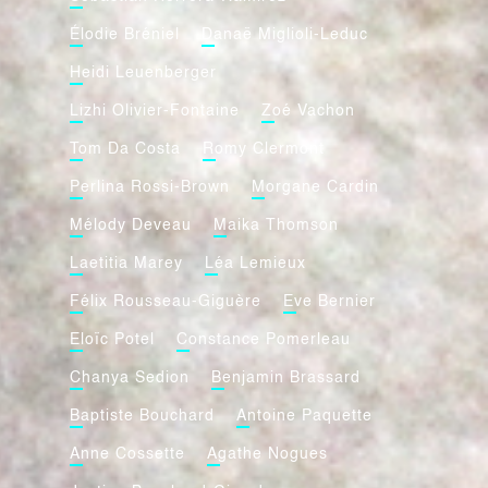
Élodie Bréniel
Danaë Miglioli-Leduc
Heidi Leuenberger
Lizhi Olivier-Fontaine
Zoé Vachon
Tom Da Costa
Romy Clermont
Perlina Rossi-Brown
Morgane Cardin
Mélody Deveau
Maika Thomson
Laetitia Marey
Léa Lemieux
Félix Rousseau-Giguère
Eve Bernier
Eloïc Potel
Constance Pomerleau
Chanya Sedion
Benjamin Brassard
Baptiste Bouchard
Antoine Paquette
Anne Cossette
Agathe Nogues