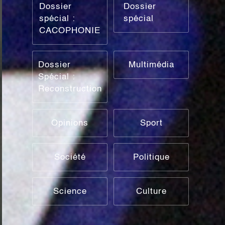
Dossier
Dossier
spécial :
spécial
CACOPHONIE
Dossier
Multimédia
Spécial :
Reconstruction
Opinions
Sport
Société
Politique
Science
Culture