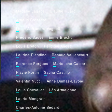
Magalie Lagacé
Claudie Huard
Arnaud Brossard
Louis-Alexandre Voghell
Frédéric Sauvé
Émile Brochu
Louis Breton
Félicitée Audet
Laurine Fiandino
Renaud Vaillancourt
Florence Forgues
Mariouche Caldart
Flavie Fortin
Sacha Castillo
Valentin Nucci
Anne Dumas-Lavoie
Louis Chevalier
Léo Armaignac
Laurie Mongrain
Charles-Antoine Bédard