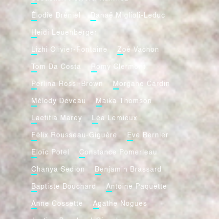
Élodie Bréniel
Danaë Miglioli-Leduc
Heidi Leuenberger
Lizhi Olivier-Fontaine
Zoé Vachon
Tom Da Costa
Romy Clermont
Perlina Rossi-Brown
Morgane Cardin
Mélody Deveau
Maika Thomson
Laetitia Marey
Léa Lemieux
Félix Rousseau-Giguère
Eve Bernier
Eloïc Potel
Constance Pomerleau
Chanya Sedion
Benjamin Brassard
Baptiste Bouchard
Antoine Paquette
Anne Cossette
Agathe Nogues