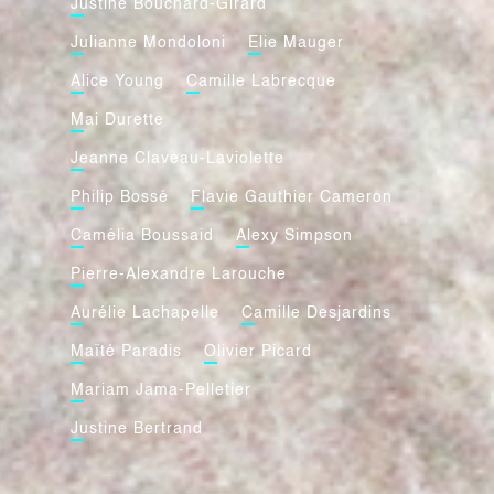
Justine Bouchard-Girard
Julianne Mondoloni
Elie Mauger
Alice Young
Camille Labrecque
Mai Durette
Jeanne Claveau-Laviolette
Philip Bossé
Flavie Gauthier Cameron
Camélia Boussaid
Alexy Simpson
Pierre-Alexandre Larouche
Aurélie Lachapelle
Camille Desjardins
Maïté Paradis
Olivier Picard
Mariam Jama-Pelletier
Justine Bertrand