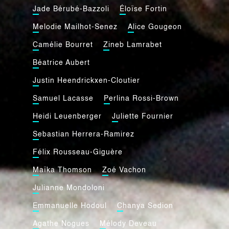
Jade Bérubé-Bazzoli
Éloïse Fortin
Melodie Mailhot-Senez
Alice Gougeon
Camélie Bourret
Zineb Lamrabet
Béatrice Aubert
Justin Heendrickxen-Cloutier
Samuel Lacasse
Perlina Rossi-Brown
Heidi Leuenberger
Juliette Fournier
Sebastian Herrera-Ramirez
Félix Rousseau-Giguère
Maïka Thomson
Zoé Vachon
Julianne Mondoloni
Emmanuelle Hodoul
Chanya Sedion
Agathe Nogues
Mélody Deveau