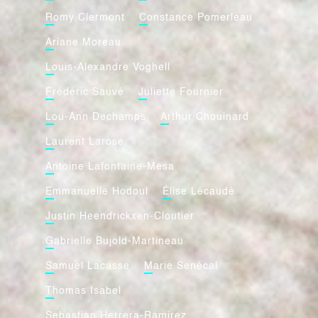
Romy Clermont
Constance Pomerleau
Ariane Moreau
Louis-Alexandre Voghell
Frédéric Sauvé
Juliette Fournier
Lou-Ann Dechamps
Arthur Chouinard
Laurent Larose
Antoine Lafontaine-Mesa
Emmanuelle Hodoul
Élise Lécaudé
Justin Heendrickxen-Cloutier
Gabrielle Bujold-Martineau
Samuel Lacasse
Marie Senécal
Thomas Isabel
Sebastian Herrera-Ramirez