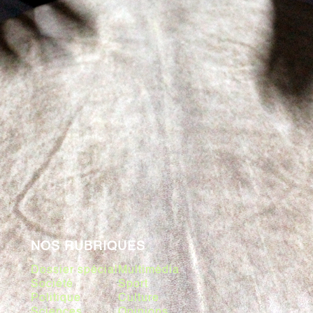
NOS RUBRIQUES
Dossier spécial
Multimédia
Société
Sport
Politique
Culture
Sciences
Opinions