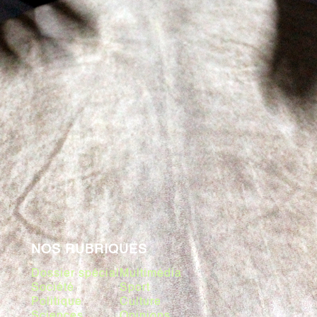
NOS RUBRIQUES
Dossier spécial
Multimédia
Société
Sport
Politique
Culture
Sciences
Opinions