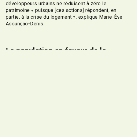
développeurs urbains ne réduisent à zéro le
patrimoine « puisque [ces actions] répondent, en
partie, à la crise du logement », explique Marie-Ève
Assunçao-Denis.
La population en faveur de la
protection
« Il y a vraiment un cri du coeur pour protéger ces
édifices. La Ville [de Montréal] et ses élus entendent
ces cris », souligne Mme Assunçao-Denis. L’Ontario,
une province similaire au Québec, a aussi établi des
lois et des statuts pour protéger son patrimoine, selon
Lucy Di Pietro.
À Montréal, plusieurs arrondissements possèdent des
comités consultatifs d’urbanisme (CCU) qui ont comme
devoir de se pencher sur chaque demande de permis