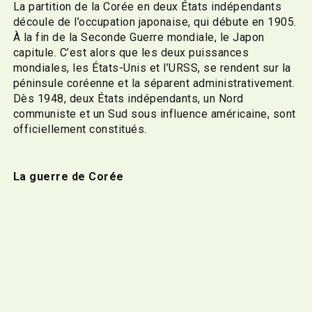
La partition de la Corée en deux États indépendants
découle de l’occupation japonaise, qui débute en 1905.
À la fin de la Seconde Guerre mondiale, le Japon
capitule. C’est alors que les deux puissances
mondiales, les États-Unis et l’URSS, se rendent sur la
péninsule coréenne et la séparent administrativement.
Dès 1948, deux États indépendants, un Nord
communiste et un Sud sous influence américaine, sont
officiellement constitués.
La guerre de Corée
Dès lors, les bases du conflit idéologique de la Guerre
froide se dessinent. La puissance américaine, ayant
pour objectif de freiner l’expansion du communisme,
tente une réunification du territoire coréen, sans
succès.