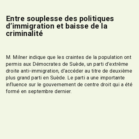
Entre souplesse des politiques
d’immigration et baisse de la
criminalité
M. Milner indique que les craintes de la population ont
permis aux Démocrates de Suède, un parti d’extrême
droite anti-immigration, d’accéder au titre de deuxième
plus grand parti en Suède. Le parti a une importante
influence sur le gouvernement de centre droit qui a été
formé en septembre dernier.
Selon Mme Seidou, « le Suédois [moyen] est naïf. Il
croit tout ce que la télévision et le gouvernement lui
disent, parce que personne ne lui a expliqué que ces
membres de bandes sont nés en Suède et que [la