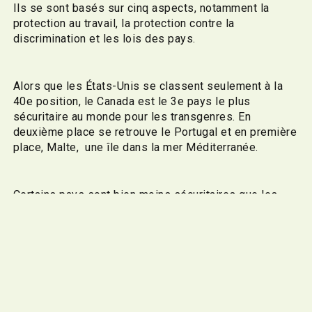
Ils se sont basés sur cinq aspects, notamment la
protection au travail, la protection contre la
discrimination et les lois des pays.
Alors que les États-Unis se classent seulement à la
40e position, le Canada est le 3e pays le plus
sécuritaire au monde pour les transgenres. En
deuxième place se retrouve le Portugal et en première
place, Malte, une île dans la mer Méditerranée.
Certains pays sont bien moins sécuritaires que les
États-Unis, cela est évident. Par exemple, la même
étude démontre qu’en 2019, le Brunei a adopté un
code pénal qui punissait les actes homosexuels de
mort par lapidation.
Il n’en est pas moins que les États-Unis semblent