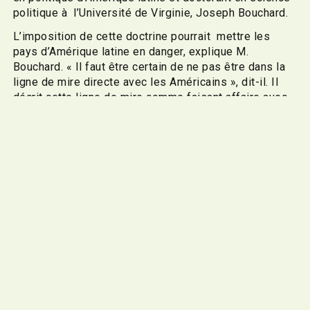
politique à l’Université de Virginie, Joseph Bouchard.
L’imposition de cette doctrine pourrait mettre les
pays d’Amérique latine en danger, explique M.
Bouchard. « Il faut être certain de ne pas être dans la
ligne de mire directe avec les Américains », dit-il. Il
décrit cette ligne de mire comme faisant affaire avec
les ennemis d'État des États-Unis, comme la Chine ou
la Russie. Il ajoute que limiter le commerce avec les
autres pays et imposer leur domination à l’aide de
tarifs ou de frappes militaires sont des possibilités
dans ce nouvel ordre politique.
Depuis le début de son mandat, le dirigeant américain
a tenu plusieurs propos qui laissent entendre de
futurs stratagèmes impérialistes. Donald Trump a
mentionné en décembre 2025 que le président
colombien Gustavo Petro « allait être le prochain s’il
ne se prenait pas en main ». Il avait aussi dit que « le
Mexique doit se reprendre en main, parce que [les
drogues], elles proviennent du Mexique. Les autorités