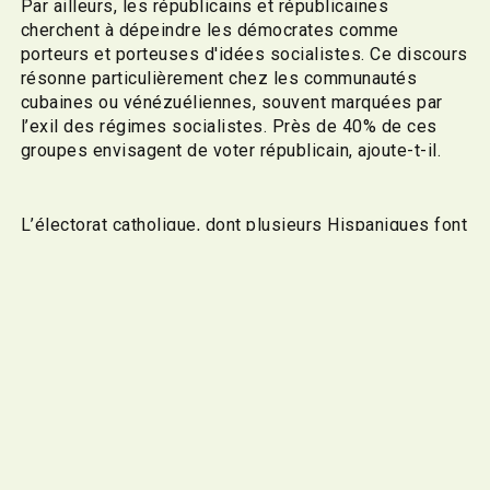
Par ailleurs, les républicains et républicaines
cherchent à dépeindre les démocrates comme
porteurs et porteuses d'idées socialistes. Ce discours
résonne particulièrement chez les communautés
cubaines ou vénézuéliennes, souvent marquées par
l’exil des régimes socialistes. Près de 40% de ces
groupes envisagent de voter républicain, ajoute-t-il.
L’électorat catholique, dont plusieurs Hispaniques font
partie, se retrouve face à un dilemme moral plus
complexe lors de cette élection comparativement aux
précédentes, souligne Daniel K. Williams. Ceux et
celles qui adoptent des positions progressistes sur
des enjeux comme l’immigration, mais qui demeurent
opposées à l’avortement, voient leur choix électoral se
complexifier.
Le pape François a d’ailleurs commenté l’élection