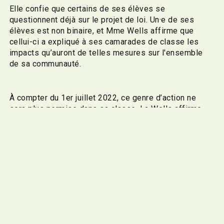
Elle confie que certains de ses élèves se
questionnent déjà sur le projet de loi. Un·e de ses
élèves est non binaire, et Mme Wells affirme que
cellui-ci a expliqué à ses camarades de classe les
impacts qu’auront de telles mesures sur l'ensemble
de sa communauté.
À compter du 1er juillet 2022, ce genre d’action ne
sera plus permise dans sa classe. La Wells affirme
qu’elle devra revoir sa façon d’enseigner et d’interagir
avec les enfants. M. Gavin s’en inquiète. « L’école est
l’endroit où les enfants passent la plupart de leur
temps. Il est fréquent qu’un enfant se sente plus à
l’aise de sortir du placard avec un enseignant ou un
adulte de l’école en qui il a confiance », note-elle.
Un désaccord qui se fait entendre